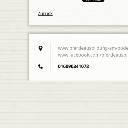
Zurück
www.pferdeausbildung-am-bode
www.facebook.com/pferdeausbi
016090341078