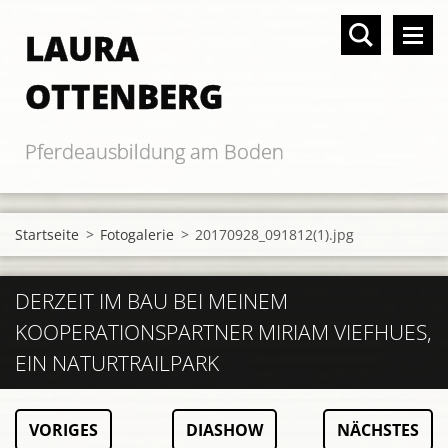
LAURA
OTTENBERG
Pferdeausbildung am Boden
Startseite
>
Fotogalerie
>
20170928_091812(1).jpg
DERZEIT IM BAU BEI MEINEM
KOOPERATIONSPARTNER MIRIAM VIEFHUES,
EIN NATURTRAILPARK
VORIGES
DIASHOW
NÄCHSTES